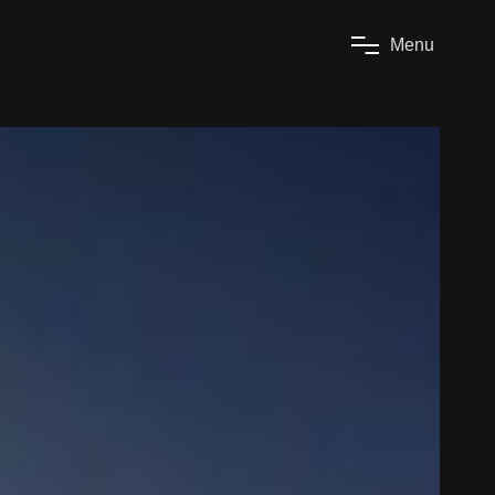
M
e
n
u